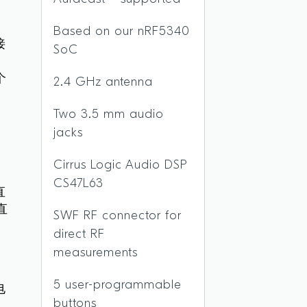
需
Based on our nRF5340
接
SoC
个
2.4 GHz antenna
Two 3.5 mm audio
jacks
Cirrus Logic Audio DSP
CS47L63
直
直
SWF RF connector for
direct RF
measurements
5 user-programmable
电
buttons