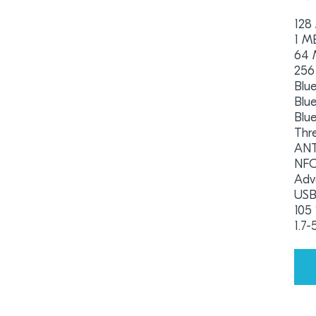
128
1 M
64 
256
Blu
Blue
Blu
Thr
AN
NF
Adv
USB
105
1.7-