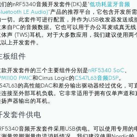
们的nRF5340音频开发套件(DK)是“
低功耗蓝牙音频
Bluetooth LE Audio)
”产品的推荐平台，它包含开发所
的一切。此套件可进行配置，并作为USB收发器发送或
收来自PC的音频数据。它也可以用于办公耳麦或真无线
立体声 (TWS)耳机。对于大多数应用，我们建议使用两
或以上开发套件。
主板组件
这款开发套件的三个主要组件分别是
nRF5340 SoC
、
PM1100 PMIC
和Cirrus Logic的
CS47L63音频DSP
。
CS47L63的高性能DAC和差分输出驱动器经过优化，可
接连接至外部耳机负载。它非常适用于拥有仅单声道和
接扬声器输出的耳机。
开发套件供电
nRF5340音频开发套件采用USB供电。可以使用专用的
流测量管脚测量电流消耗情况。我们建议使用Nordic的