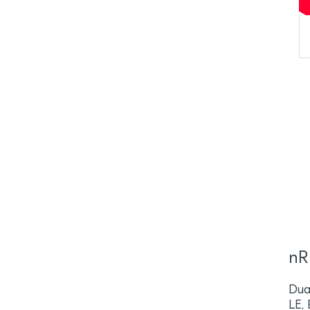
nR
Dua
LE,