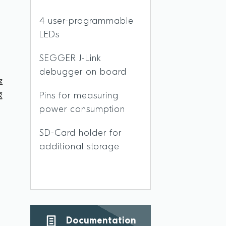
4 user-programmable
LEDs
SEGGER J-Link
debugger on board
率
速
Pins for measuring
power consumption
SD-Card holder for
additional storage
Documentation