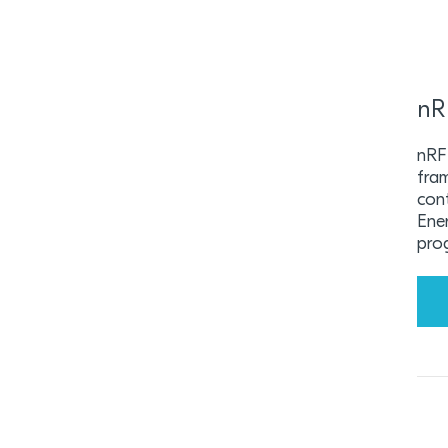
nR
nRF
fra
cont
Ener
pro