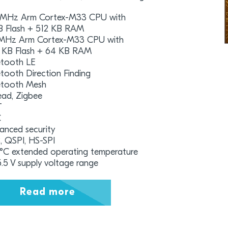
 MHz Arm Cortex-M33 CPU with
B Flash + 512 KB RAM
MHz Arm Cortex-M33 CPU with
 KB Flash + 64 KB RAM
etooth LE
tooth Direction Finding
etooth Mesh
ead, Zigbee
T
C
anced security
, QSPI, HS-SPI
 °C extended operating temperature
5.5 V supply voltage range
Read more