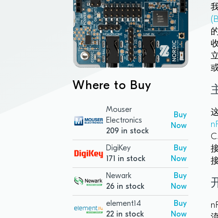
我
(
Where to Buy
Mouser
Buy
Electronics
n
Now
209 in stock
DigiKey
Buy
171 in stock
Now
Newark
Buy
26 in stock
Now
element14
Buy
22 in stock
Now