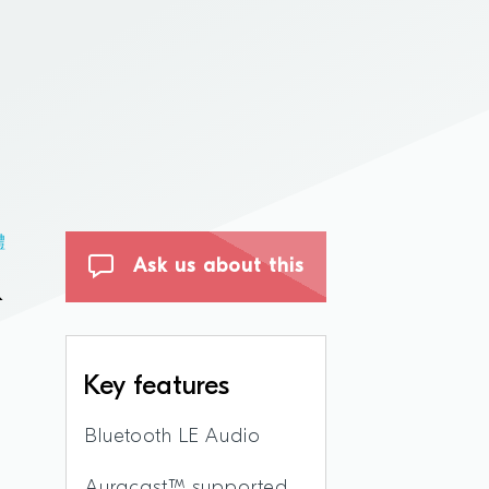
體
K
Ask us about this
Key features
及
Bluetooth LE Audio
Auracast™ supported