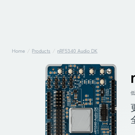
Home
Products
nRF5340 Audio DK