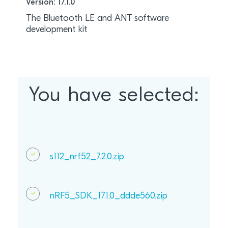
Version: 17.1.0
The Bluetooth LE and ANT software
development kit
You have selected:
s112_nrf52_7.2.0.zip
nRF5_SDK_17.1.0_ddde560.zip