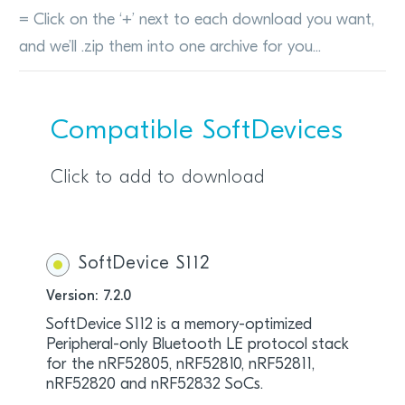
= Click on the ‘+’ next to each download you want,
and we’ll .zip them into one archive for you...
Compatible SoftDevices
Click to add to download
SoftDevice S112
Version: 7.2.0
SoftDevice S112 is a memory-optimized
Peripheral-only Bluetooth LE protocol stack
for the nRF52805, nRF52810, nRF52811,
nRF52820 and nRF52832 SoCs.