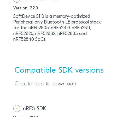
Version: 7.2.0
SoftDevice S113 is a memory-optimized
Peripheral-only Bluetooth LE protocol stack
for the nRF52805, nRF52810, nRF52811,
nRF52820, nRF52832, nRF52833 and
nRF52840 SoCs.
Compatible SDK versions
Click to add to download
nRF5 SDK