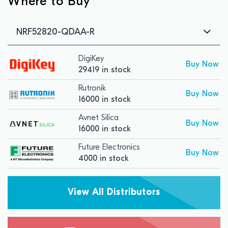
Where to Buy
NRF52820-QDAA-R
DigiKey
Buy Now
29419 in stock
Rutronik
Buy Now
16000 in stock
Avnet Silica
Buy Now
16000 in stock
Future Electronics
Buy Now
4000 in stock
View All Distributors