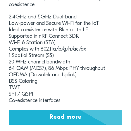
coexistence
2.4GHz and 5GHz Dual-band
Low-power and Secure Wi-Fi for the IoT
Ideal coexistence with Bluetooth LE
Supported in nRF Connect SDK
Wi-Fi 6 Station (STA)
Complies with 802.11a/b/g/n/ac/ax
1 Spatial Stream (SS)
20 MHz channel bandwidth
64 QAM (MCS7), 86 Mbps PHY throughput
OFDMA (Downlink and Uplink)
BSS Coloring
TWT
SPI / QSPI
Co-existence interfaces
Read more