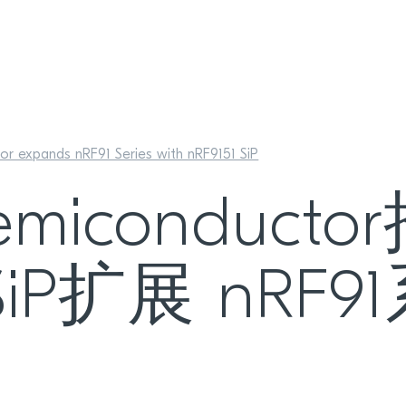
or expands nRF91 Series with nRF9151 SiP
Semiconduct
 SiP扩展 nRF