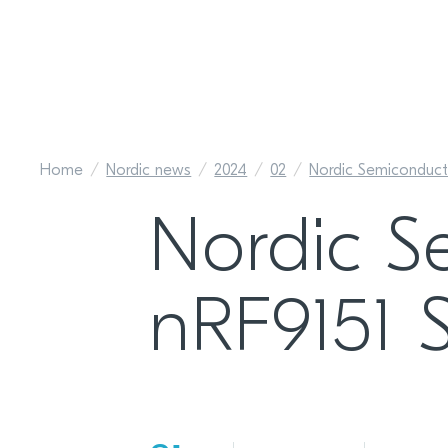
Home
Nordic news
2024
02
Nordic Semiconduct
Nordic 
nRF9151