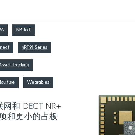
-M
NB-IoT
nect
nRF91 Series
Asset Tracking
culture
Wearables
网和 DECT NR+
项和更小的占板