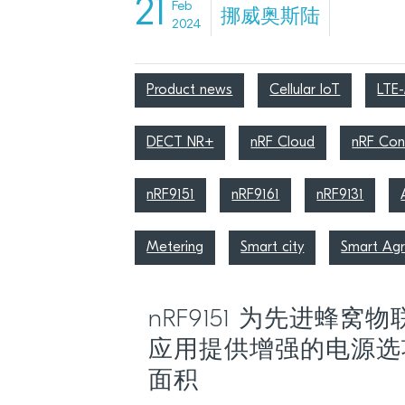
21
Feb
挪威奥斯陆
2024
Product news
Cellular IoT
LTE
DECT NR+
nRF Cloud
nRF Con
nRF9151
nRF9161
nRF9131
Metering
Smart city
Smart Agri
nRF9151 为先进蜂窝物联
应用提供增强的电源选
面积