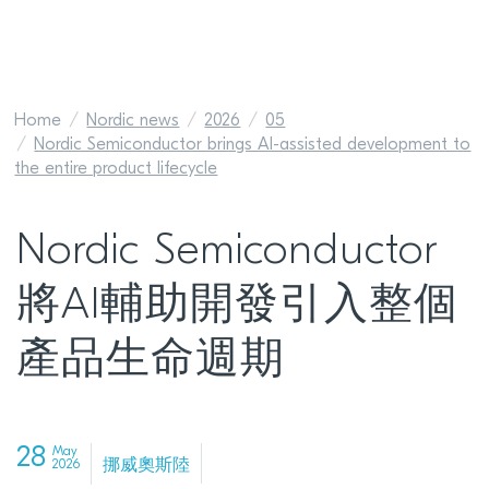
Home
Nordic news
2026
05
Nordic Semiconductor brings AI-assisted development to
the entire product lifecycle
Nordic Semiconductor
將AI輔助開發引入整個
產品生命週期
28
May
挪威奧斯陸
2026