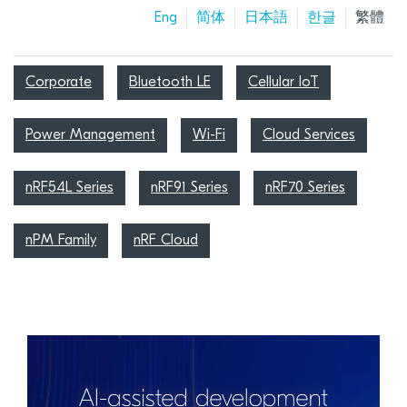
Eng
简体
日本語
한글
繁體
Corporate
Bluetooth LE
Cellular IoT
Power Management
Wi-Fi
Cloud Services
nRF54L Series
nRF91 Series
nRF70 Series
nPM Family
nRF Cloud