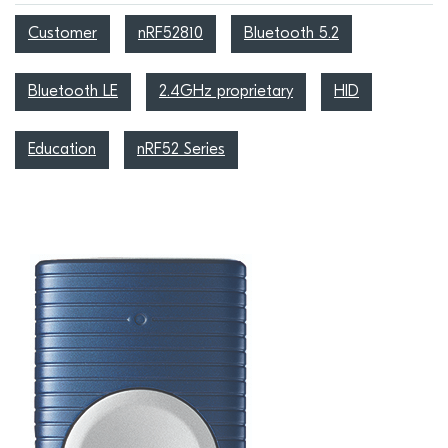
Customer
nRF52810
Bluetooth 5.2
Bluetooth LE
2.4GHz proprietary
HID
Education
nRF52 Series