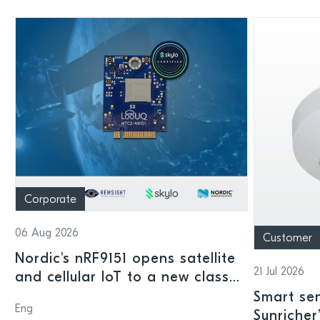
Corporate
06 Aug 2026
Customer
Nordic's nRF9151 opens satellite
21 Jul 2026
and cellular IoT to a new class
of connected devices
Smart sen
Eng
Sunricher