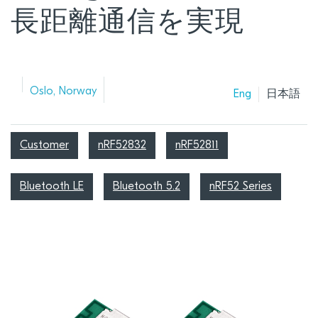
長距離通信を実現
Oslo, Norway
Eng
日本語
Customer
nRF52832
nRF52811
Bluetooth LE
Bluetooth 5.2
nRF52 Series