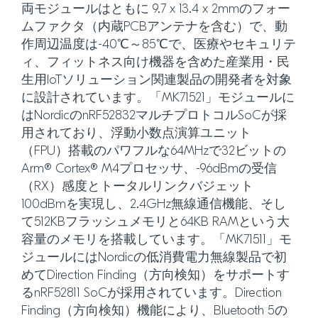
両モジュールはともに 9.7 x 13.4 x 2mmのフォー
ムファクタ（内蔵PCBアンテナを含む）で、動
作周辺温度は-40℃～85℃で、医療やセキュリテ
ィ、フィットネス向け機器を含めた産業用・民
生用IoTソリューション関連製品の開発者を対象
に設計されています。「MK71521」モジュールに
はNordicのnRF52832マルチプロトコルSoCが採
用されており、浮動小数点演算ユニット
（FPU）搭載のパワフルな64MHzで32ビットの
Arm® Cortex® M4プロセッサ、-96dBmの受信
（RX）感度とトータルリンクバジェット
100dBmを実現し、2.4GHz無線通信機能、そし
て512KBフラッシュメモリと64KB RAMという大
容量のメモリを搭載しています。「MK71511」モ
ジュールにはNordicの低消費電力無線製品で初
めてDirection Finding（方向検知）をサポートす
るnRF52811 SoCが採用されています。Direction
Finding（方向検知）機能により、Bluetooth 5の