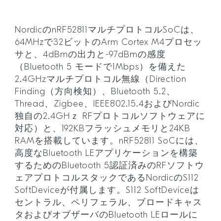
NordicのnRF52811マルチプロトコルSoCは、
64MHzで32ビットのArm Cortex M4プロセッ
サと、4dBmの出力と-97dBmの感度
（Bluetooth 5 モードで1Mbps）を備えた
2.4GHzマルチプロトコル無線（Direction
Finding（方向検知）、Bluetooth 5.2、
Thread、Zigbee、IEEE802.15.4およびNordic
独自の2.4GHｚ RFプロトコルソフトウェアに
対応）と、192KBフラッシュメモリと24KB
RAMを搭載しています。nRF52811 SoCには、
高度なBluetooth LEアプリケーションを構築
するためのBluetooth 5認証済みのRFソフトウ
ェアプロトコルスタックであるNordicのS112
SoftDeviceが付属します。S112 SoftDeviceは
セントラル、ペリフェラル、ブロードキャス
タおよびオブザーバのBluetooth LEロールに