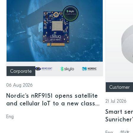
Corporate
06 Aug 2026
Customer
Nordic's nRF9151 opens satellite
21 Jul 2026
and cellular IoT to a new class
of connected devices
Smart sen
Eng
Sunricher
sensor a
Eng
简体