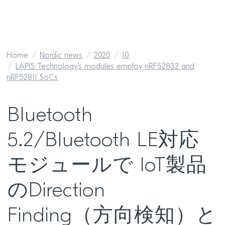
Home
Nordic news
2020
10
LAPIS Technology's modules employ nRF52832 and
nRF52811 SoCs
Bluetooth
5.2/Bluetooth LE対応
モジュールで IoT製品
のDirection
Finding（方向検知）と