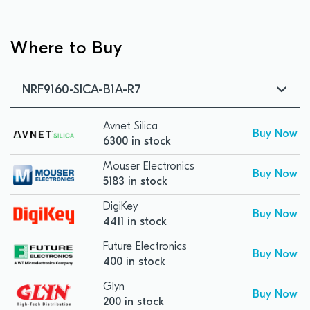
Where to Buy
NRF9160-SICA-B1A-R7
Avnet Silica
Buy Now
6300 in stock
Mouser Electronics
Buy Now
5183 in stock
DigiKey
Buy Now
4411 in stock
Future Electronics
Buy Now
400 in stock
Glyn
Buy Now
200 in stock