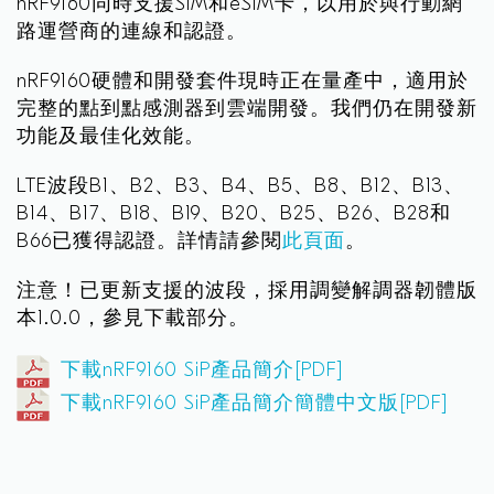
nRF9160同時支援SIM和eSIM卡，以用於與行動網
路運營商的連線和認證。
nRF9160硬體和開發套件現時正在量產中，適用於
完整的點到點感測器到雲端開發。我們仍在開發新
功能及最佳化效能。
LTE波段B1、B2、B3、B4、B5、B8、B12、B13、
B14、B17、B18、B19、B20、B25、B26、B28和
B66已獲得認證。詳情請參閱
此頁面
。
注意！已更新支援的波段，採用調變解調器韌體版
本1.0.0，參見下載部分。
下載nRF9160 SiP產品簡介[PDF]
下載nRF9160 SiP產品簡介簡體中文版[PDF]