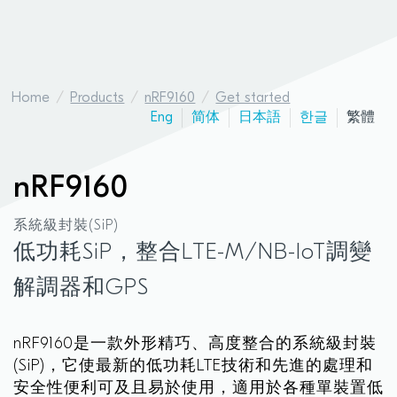
Home
Products
nRF9160
Get started
Eng
简体
日本語
한글
繁體
nRF9160
系統級封裝(SiP)
低功耗SiP，整合LTE-M/NB-IoT調變
解調器和GPS
nRF9160是一款外形精巧、高度整合的系統級封裝
(SiP)，它使最新的低功耗LTE技術和先進的處理和
安全性便利可及且易於使用，適用於各種單裝置低