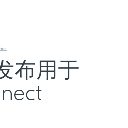
ries
tor发布用于
nect