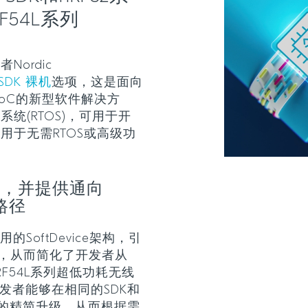
54L系列
ordic
t SDK 裸机
选项，这是面向
SoC的新型软件解决方
系统(RTOS)，可用于开
用于无需RTOS或高级功
移，并提供通向
级路径
的SoftDevice架构，引
PI，从而简化了开发者从
nRF54L系列超低功耗无线
发者能够在相同的SDK和
开发的精简升级，从而根据需