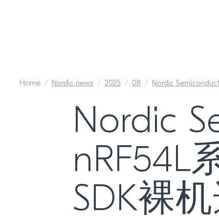
Home
Nordic news
2025
08
Nordic Semiconduct
Nordic
nRF54L
SDK裸