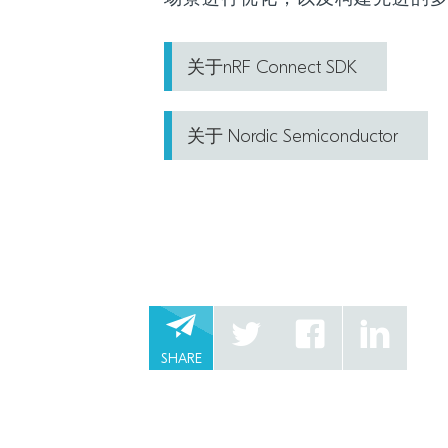
关于nRF Connect SDK
关于 Nordic Semiconductor
SHARE