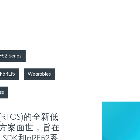
F52 Series
F54L15
Wearables
ss
TOS)的全新低
方案面世，旨在
SDK和nRF52系