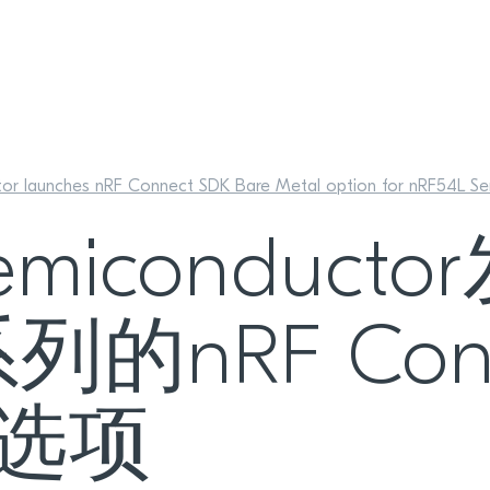
or launches nRF Connect SDK Bare Metal option for nRF54L Se
 Semiconduc
系列的nRF Con
机选项