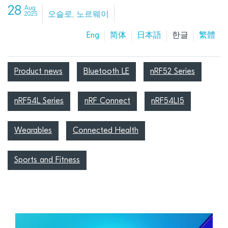
28
Aug
오슬로, 노르웨이
2025
Eng
简体
日本語
한글
繁體
Product news
Bluetooth LE
nRF52 Series
nRF54L Series
nRF Connect
nRF54L15
Wearables
Connected Health
Sports and Fitness