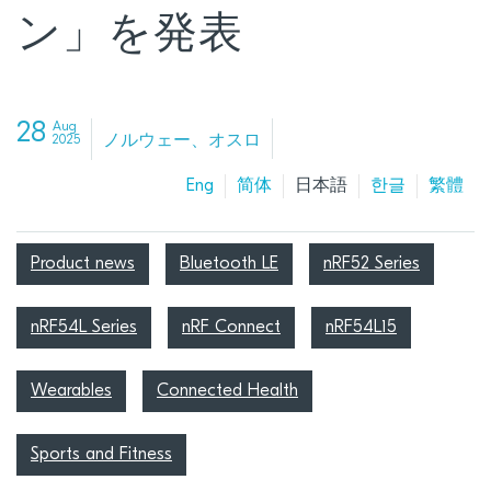
ン」を発表
28
Aug
ノルウェー、オスロ
2025
Eng
简体
日本語
한글
繁體
Product news
Bluetooth LE
nRF52 Series
nRF54L Series
nRF Connect
nRF54L15
Wearables
Connected Health
Sports and Fitness