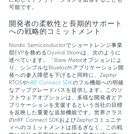
に応じてアプリケーションを拡張することも
可能です。
開発者の柔軟性と長期的サポート
への戦略的コミットメント
Nordic Semiconductorでショートレンジ事業
部EVPを務めるOyvind Stromは、次のように
述べています。「Bare Metalオプションによ
り、シンプルなBluetoothアプリケーション開
発への参入障壁を下げると同時に、Zephyr
RTOSや
nRF Connect SDK
のフル機能への明確
なアップグレードパスを提供します。このソ
フトウェアオプションは、多様な開発者とア
プリケーションを支援するという当社の目標
を反映した重要な追加機能です。世界クラス
のnRF Connect SDKおよびZephyrコミュニテ
ィへのコミットメントは揺るぎなく、この戦