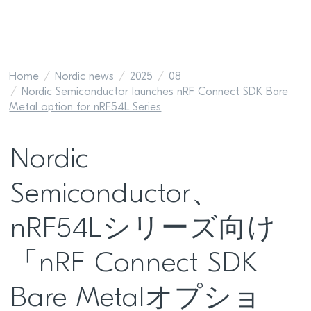
Home
Nordic news
2025
08
Nordic Semiconductor launches nRF Connect SDK Bare
Metal option for nRF54L Series
Nordic
Semiconductor、
nRF54Lシリーズ向け
「nRF Connect SDK
Bare Metalオプショ