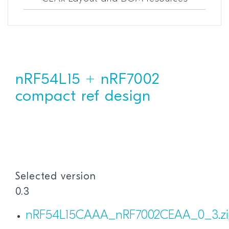
nRF54L15 + nRF7002
compact ref design
Selected version
0.3
nRF54L15CAAA_nRF7002CEAA_0_3.zi