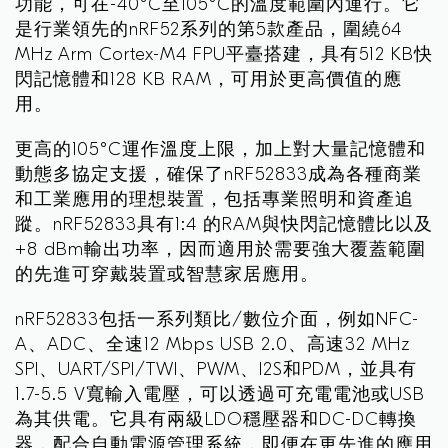
功能，可在-40°C至105°C的溫度範圍內運行。它
是行業領先的nRF52系列的第5款產品，圍繞64
MHz Arm Cortex-M4 FPU平臺搭建，具有512 KB快
閃記憶體和128 KB RAM，可用於更高價值的應
用。
更高的105°C運作溫度上限，加上對大量記憶體和
動態多協定支援，確保了nRF52833成為各種商業
和工業應用的理想裝置，包括專業照明和資產追
蹤。nRF52833具有1:4 的RAM與快閃記憶體比以及
+8 dBm輸出功率，因而適用於需要強大覆蓋範圍
的先進可穿戴裝置或智慧家居應用。
nRF52833包括一系列類比/數位介面，例如NFC-
A、ADC、全速12 Mbps USB 2.0、高速32 MHz
SPI、UART/SPI/TWI、PWM、I2S和PDM，並具有
1.7-5.5 V寬輸入電壓，可以透過可充電電池或USB
為其供電。它具有兩級LDO穩壓器和DC-DC轉換
器，配合自動電源管理系統，即便在更先進的應用