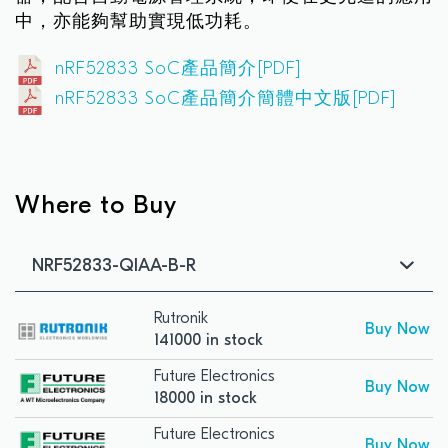
中，亦能夠幫助實現低功耗。
nRF52833 SoC產品簡介[PDF]
nRF52833 SoC產品簡介簡體中文版[PDF]
Where to Buy
NRF52833-QIAA-B-R
Rutronik
Buy Now
141000 in stock
Future Electronics
Buy Now
18000 in stock
Future Electronics
Buy Now