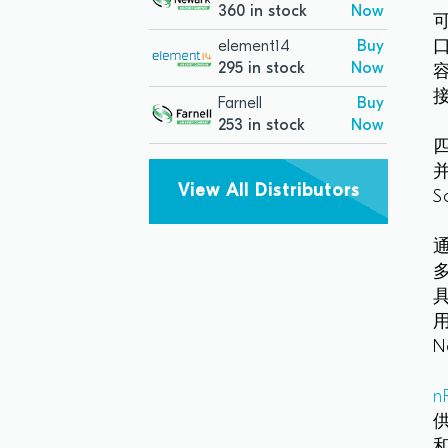
360 in stock
Now
口
element14
Buy
295 in stock
Now
Farnell
Buy
253 in stock
Now
View All Distributors
S
通
N
n
供
和