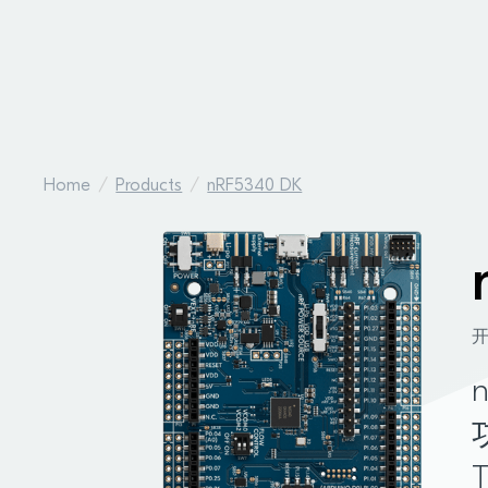
Home
Products
nRF5340 DK