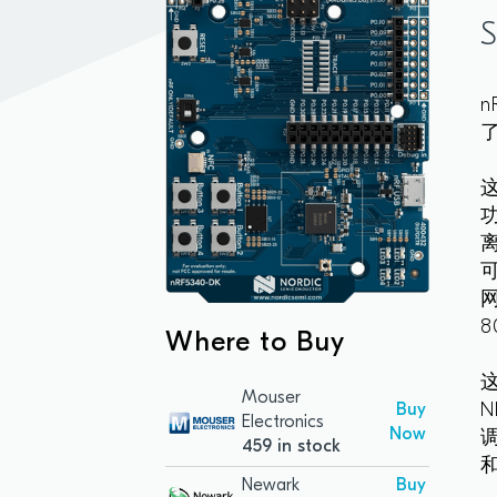
n
离
8
Where to Buy
Mouser
N
Buy
Electronics
Now
459 in stock
Newark
Buy