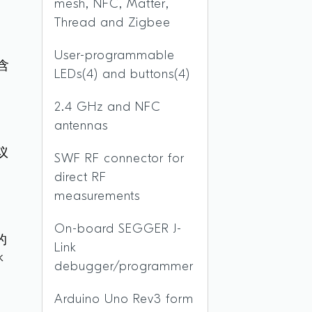
mesh, NFC, Matter,
Thread and Zigbee
User-programmable
含
LEDs(4) and buttons(4)
2.4 GHz and NFC
antennas
距
议
SWF RF connector for
direct RF
、
measurements
On-board SEGGER J-
的
Link
k
debugger/programmer
Arduino Uno Rev3 form