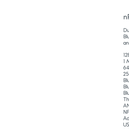
n
Du
Bl
an
12
1 
64
25
Bl
Bl
Bl
Th
A
N
Ad
US