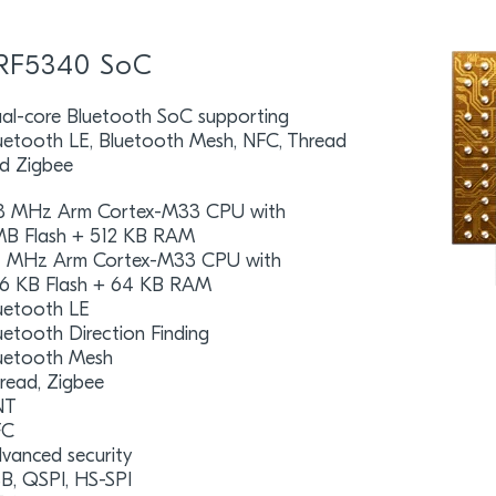
RF5340 SoC
al-core Bluetooth SoC supporting
uetooth LE, Bluetooth Mesh, NFC, Thread
d Zigbee
8 MHz Arm Cortex-M33 CPU with
MB Flash + 512 KB RAM
 MHz Arm Cortex-M33 CPU with
6 KB Flash + 64 KB RAM
uetooth LE
uetooth Direction Finding
uetooth Mesh
read, Zigbee
NT
FC
vanced security
B, QSPI, HS-SPI