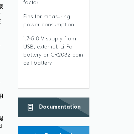
factor
接
兼
Pins for measuring
连
power consumption
1.7-5.0 V supply from
，
USB, external, Li-Po
battery or CR2032 coin
cell battery
，
。
用
Documentation
提
d