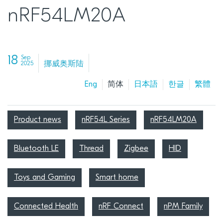
nRF54LM20A
18
Sep
挪威奥斯陆
2025
Eng
简体
日本語
한글
繁體
Product news
nRF54L Series
nRF54LM20A
Bluetooth LE
Thread
Zigbee
HID
Toys and Gaming
Smart home
Connected Health
nRF Connect
nPM Family