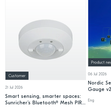
Product ne
06 Jul 2026
Customer
Nordic Se
21 Jul 2026
Gauge v2.
offering
Smart sensing, smarter spaces:
Eng
intellige
Sunricher’s Bluetooth® Mesh PIR
sensor and Nordic’s nRF54L15