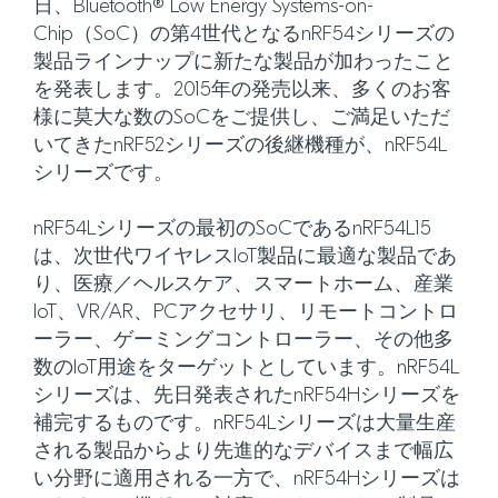
日、Bluetooth® Low Energy Systems-on-
Chip（SoC）の第4世代となるnRF54シリーズの
製品ラインナップに新たな製品が加わったこと
を発表します。2015年の発売以来、多くのお客
様に莫大な数のSoCをご提供し、ご満足いただ
いてきたnRF52シリーズの後継機種が、nRF54L
シリーズです。
nRF54Lシリーズの最初のSoCであるnRF54L15
は、次世代ワイヤレスIoT製品に最適な製品であ
り、医療／ヘルスケア、スマートホーム、産業
IoT、VR/AR、PCアクセサリ、リモートコントロ
ーラー、ゲーミングコントローラー、その他多
数のIoT用途をターゲットとしています。nRF54L
シリーズは、先日発表されたnRF54Hシリーズを
補完するものです。nRF54Lシリーズは大量生産
される製品からより先進的なデバイスまで幅広
い分野に適用される一方で、nRF54Hシリーズは