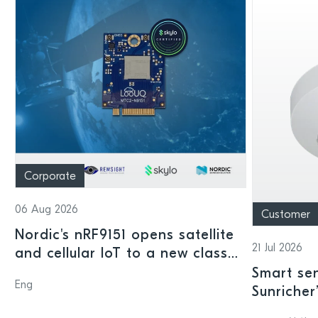
Corporate
06 Aug 2026
Customer
Nordic's nRF9151 opens satellite
21 Jul 2026
and cellular IoT to a new class
of connected devices
Smart sen
Eng
Sunricher
sensor a