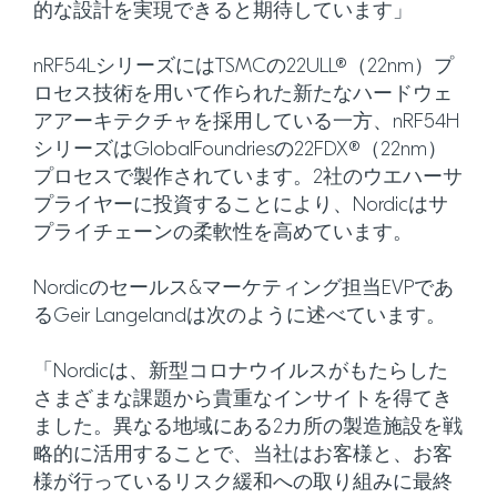
的な設計を実現できると期待しています」
nRF54LシリーズにはTSMCの22ULL®（22nm）プ
ロセス技術を用いて作られた新たなハードウェ
アアーキテクチャを採用している一方、nRF54H
シリーズはGlobalFoundriesの22FDX®（22nm）
プロセスで製作されています。2社のウエハーサ
プライヤーに投資することにより、Nordicはサ
プライチェーンの柔軟性を高めています。
Nordicのセールス&マーケティング担当EVPであ
るGeir Langelandは次のように述べています。
「Nordicは、新型コロナウイルスがもたらした
さまざまな課題から貴重なインサイトを得てき
ました。異なる地域にある2カ所の製造施設を戦
略的に活用することで、当社はお客様と、お客
様が行っているリスク緩和への取り組みに最終