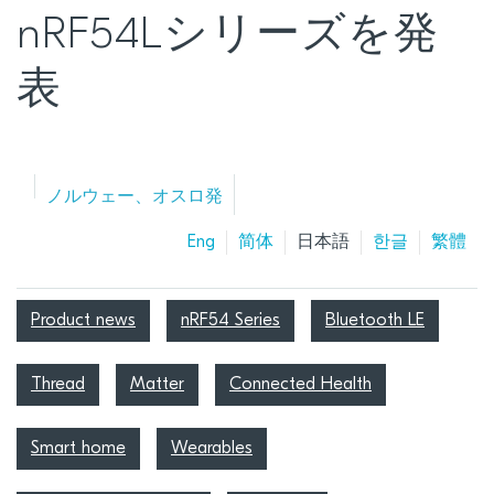
nRF54Lシリーズを発
表
ノルウェー、オスロ発
Eng
简体
日本語
한글
繁體
Product news
nRF54 Series
Bluetooth LE
Thread
Matter
Connected Health
Smart home
Wearables