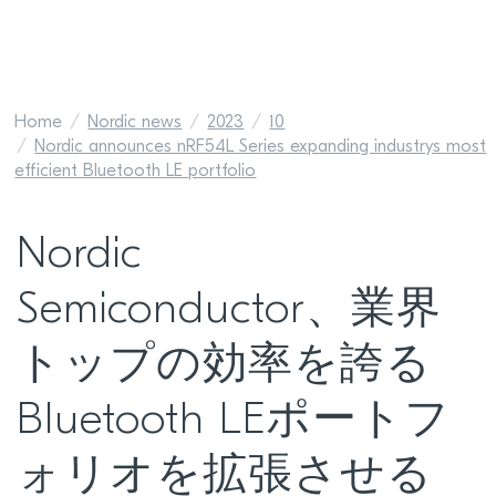
Home
Nordic news
2023
10
Nordic announces nRF54L Series expanding industrys most
efficient Bluetooth LE portfolio
Nordic
Semiconductor、業界
トップの効率を誇る
Bluetooth LEポートフ
ォリオを拡張させる