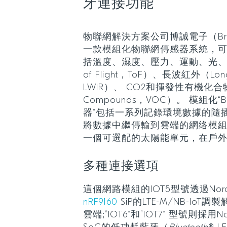
牙連接功能
物聯網解決方案公司博誠電子（Brocere
一款模組化物聯網傳感器系統，
括溫度、濕度、壓力、運動、光、聲
of Flight，ToF）、長波紅外（Long-
LWIR）、 CO2和揮發性有機化合物（Vo
Compounds，VOC）。 模組化“B
器”包括一系列記錄環境數據的隨
將數據中繼傳輸到雲端的網络模組
一個可選配的太陽能單元，在戶
多種連接選項
這個網路模組的IOT5型號透過Nordic 
nRF9160
SiP的LTE-M/NB-Io
雲端;“IOT6”和“IOT7” 型號則採用