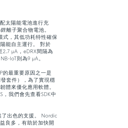
選配太陽能電池進行充
Ah鋰離子聚合物電池。
RX省電模式，其低功耗特性確保
陽能自主運行。 對於
至2.7 μA，eDRX間隔為
NB-IoT則為9 μA。
 SiP的最重要原因之一是
K（軟體開發套件），為了實現穩
心韌體來優化應用軟體。
SS，我們會先查看SDK中
了出色的支援。 Nordic
師獲益良多，有助於加快開