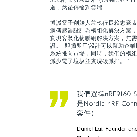
SoC的低功耗藍牙（
Bluetooth
® 
道，然後傳輸到雲端。
博誠電子創始人兼執行長賴志豪表示：“
網傳感器設計為模組化解決方案
實現客製化物聯網解決方案，無
證。 '即插即用'設計可以幫助企
系統推向市場，同時，我們的模
減少電子垃圾並實現碳減排。 ”
我們選擇nRF9160
是Nordic nRF C
套件）
Daniel Lai, Founder a