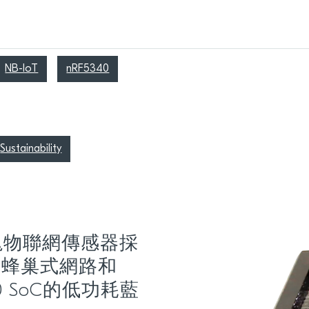
NB-IoT
nRF5340
Sustainability
t魔塊物聯網傳感器採
SiP的蜂巢式網路和
0 SoC的低功耗藍