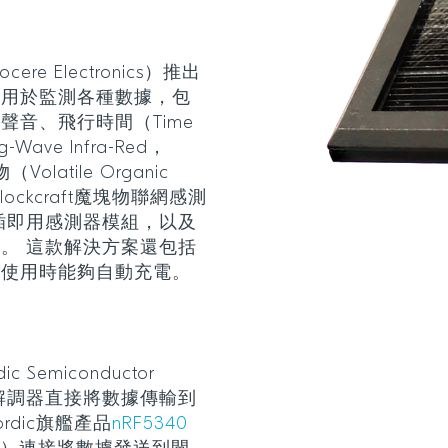
 Electronics）推出
可用於監測各種數據，包
音、飛行時間（Time
Wave Infra-Red，
latile Organic
lockcraft魔塊物聯網感測
插即用感測器模組，以及
。 這款解決方案還包括
外使用時能夠自動充電。
Semiconductor
T調製解調器直接將數據傳輸到
Nordic旗艦產品
nRF5340