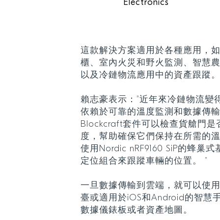
Electronics
這款解決方案適用於各種應用，
櫃、室內火災和野火監測、智慧
以及冷鏈物流應用中的資產跟蹤
賴志豪表示：“近年來冷鏈物流變
依賴於可靠的溫度監測和數據傳輸
Blockcraft套件可以檢查貨艙
度，幫助確保它們保持在所需的溫
使用Nordic nRF9160 SiP的
定位組合來跟蹤車輛的位置。 ”
一旦數據傳輸到雲端，就可以使
臺或適用於iOS和Android的
數據儀錶板或者資產地圖。