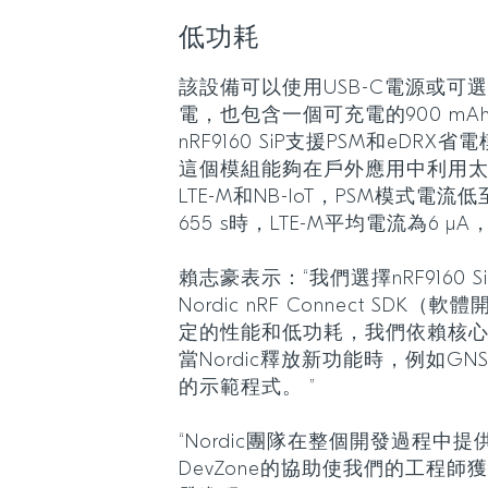
低功耗
該設備可以使用USB-C電源或可
電，也包含一個可充電的900 m
nRF9160 SiP支援PSM和eD
這個模組能夠在戶外應用中利用太
LTE-M和NB-IoT，PSM模式電流低
655 s時，LTE-M平均電流為6 μA，
賴志豪表示：“我們選擇nRF9160
Nordic nRF Connect SD
定的性能和低功耗，我們依賴核
當Nordic釋放新功能時，例如GN
的示範程式。 ”
“Nordic團隊在整個開發過程中提供
DevZone的協助使我們的工程