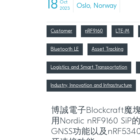
18
Oct
Oslo, Norway
2023
Customer
nRF9160
LTE-M
Bluetooth LE
Asset Tracking
Logistics and Smart Transportation
Industry, Innovation and Infrastructure
博誠電子Blockcraf
用Nordic nRF9160 
GNSS功能以及nRF534