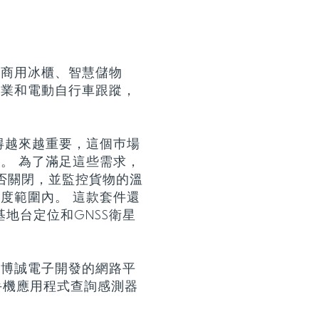
如商用冰櫃、智慧儲物
農業和電動自行車跟蹤，
。
得越來越重要，這個巿場
。 為了滿足這些需求，
門是否關閉，並監控貨物的溫
度範圍內。 這款套件還
蜂巢式基地台定位和GNSS衛星
用博誠電子開發的網路平
智慧手機應用程式查詢感測器