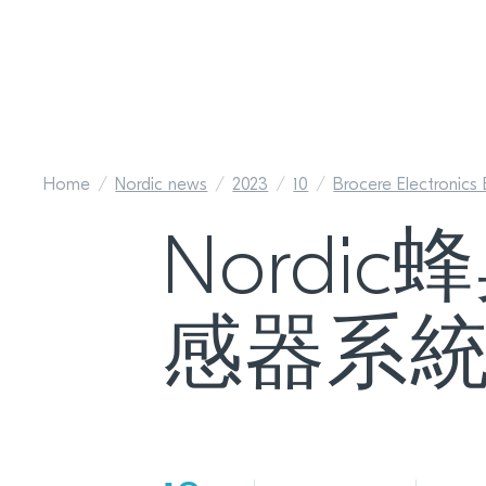
Home
Nordic news
2023
10
Brocere Electronics
Nord
感器系