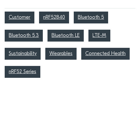
Customer
nRF52840
Bluetooth 5
Bluetooth 5.3
Bluetooth LE
LTE-M
Sustainability
Wearables
Connected Health
nRF52 Series