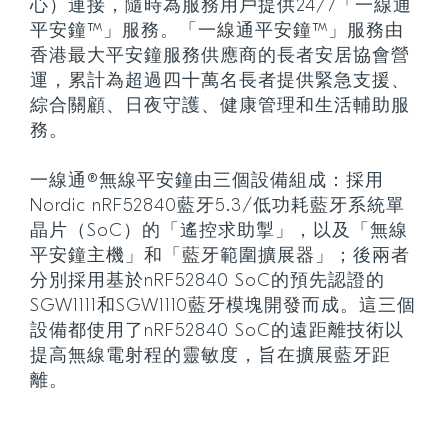
心）連接，隨時為服務用戶提供24/7「一線通
平安鐘™」服務。「一線通平安鐘™」服務由
香港最大平安鐘服務供應商的長者安居協會營
運，累計為超過四十萬名長者提供緊急支援、
綜合關顧、日夜守護、健康管理和生活輔助服
務。
一線通®無線平安鐘由三個設備組成：採用
Nordic nRF52840藍牙5.3/低功耗藍牙系統單
晶片（SoC）的「遙控求助掣」，以及「無線
平安鐘主機」和「藍牙範圍擴展器」；後兩者
分別採用基於nRF52840 SoC的預先認證的
SGW1111和SGW1110藍牙模塊開發而成。這三個
設備都使用了nRF52840 SoC的遠距離技術以
提高無線電射程的靈敏度，旨在擴展藍牙距
離。