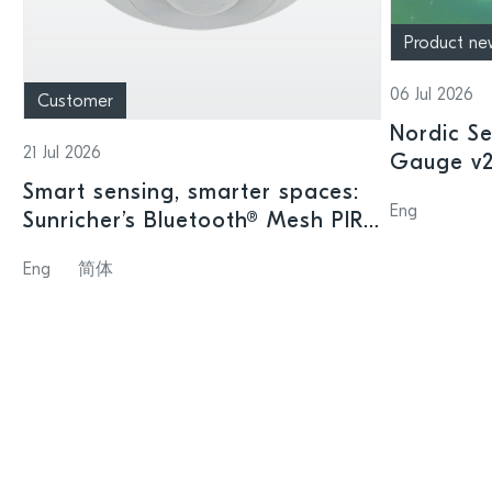
Product ne
06 Jul 2026
Customer
Nordic Se
21 Jul 2026
Gauge v2.
offering
Smart sensing, smarter spaces:
Eng
intellige
Sunricher’s Bluetooth® Mesh PIR
sensor and Nordic’s nRF54L15
Eng
简体
SoC