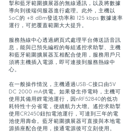
掣和藍牙範圍擴展器的無線通訊，以及將數據
導向到後端伺服器進行處理。此外，主機以
SoC的 +8 dBm發送功率和 125 kbps 數據速率
運行，可把覆蓋範圍大大提升。
服務熱線中心透過網頁式處理平台傳送語音訊
息，能與已預先編程的每組遙控求助掣、主機
和藍牙範圍擴展器互相配合使用，服務用戶只
須將主機插入電源，即可連接到服務熱線中
心。
在一般操作情況，主機通過USB-C接口由5V
DC 2000 mA供電。如果發生停電時，主機可
使用其備用鋰電池運行，因nRF52840的低功
耗特性十分省電，使續航力大增。遙控求助掣
使用CR2450鈕扣電池運行，可達到三年的電
池使用壽命。藍牙範圍擴展器可直接與本地電
源插座配合使用，接通電源後可立刻使用。