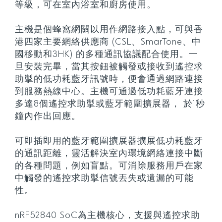
等級，可在室內浴室和廚房使用。
主機是個蜂窩網關以用作網路接入點，可與香
港四家主要網絡供應商 (CSL、SmarTone、中
國移動和3HK) 的多種通訊協議配合使用。一
旦安裝完畢，當其按鈕被觸發或接收到遙控求
助掣的低功耗藍牙訊號時，便會通過網路連接
到服務熱線中心。主機可通過低功耗藍牙連接
多達8個遙控求助掣或藍牙範圍擴展器， 於1秒
鐘內作出回應。
可即插即用的藍牙範圍擴展器擴展低功耗藍牙
的通訊距離，靈活解決室內環境網絡連接中斷
的各種問題，例如盲點。可消除服務用戶在家
中觸發的遙控求助掣信號丟失或遺漏的可能
性。
nRF52840 SoC為主機核心，支援與遙控求助