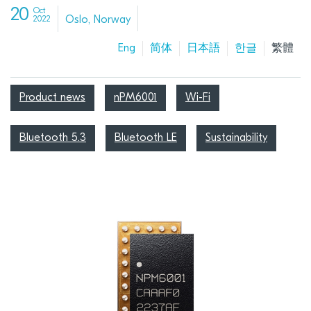
20
Oct
Oslo, Norway
2022
Eng
简体
日本語
한글
繁體
Product news
nPM6001
Wi-Fi
Bluetooth 5.3
Bluetooth LE
Sustainability