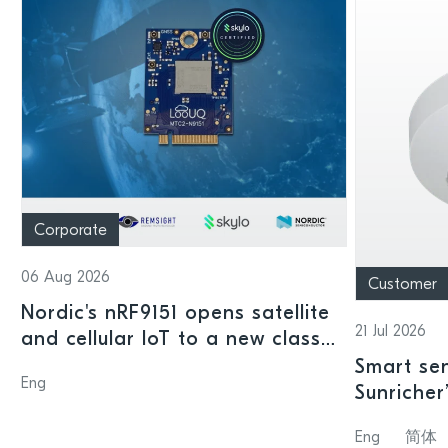
Corporate
06 Aug 2026
Customer
Nordic's nRF9151 opens satellite
21 Jul 2026
and cellular IoT to a new class
of connected devices
Smart sen
Eng
Sunricher
sensor a
Eng
简体
SoC