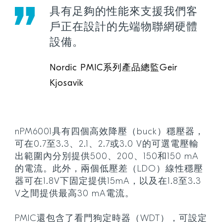
具有足夠的性能來支援我們客
戶正在設計的先端物聯網硬體
設備。
Nordic PMIC系列產品總監Geir
Kjosavik
nPM6001具有四個高效降壓（buck）穩壓器，
可在0.7至3.3、2.1、2.7或3.0 V的可選電壓輸
出範圍內分別提供500、200、150和150 mA
的電流。此外，兩個低壓差（LDO）線性穩壓
器可在1.8V下固定提供15mA，以及在1.8至3.3
V之間提供最高30 mA電流。
PMIC還包含了看門狗定時器（WDT），可設定