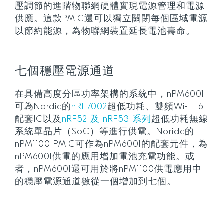
壓調節的進階物聯網硬體實現電源管理和電源
供應。這款PMIC還可以獨立關閉每個區域電源
以節約能源，為物聯網裝置延長電池壽命。
七個穩壓電源通道
在具備高度分區功率架構的系統中，nPM6001
可為Nordic的
nRF7002
超低功耗、雙頻Wi-Fi 6
配套IC以及
nRF52 及 nRF53 系列
超低功耗無線
系統單晶片（SoC）等進行供電。Noridc的
nPM1100 PMIC可作為nPM6001的配套元件，為
nPM6001供電的應用增加電池充電功能。或
者，nPM6001還可用於將nPM1100供電應用中
的穩壓電源通道數從一個增加到七個。