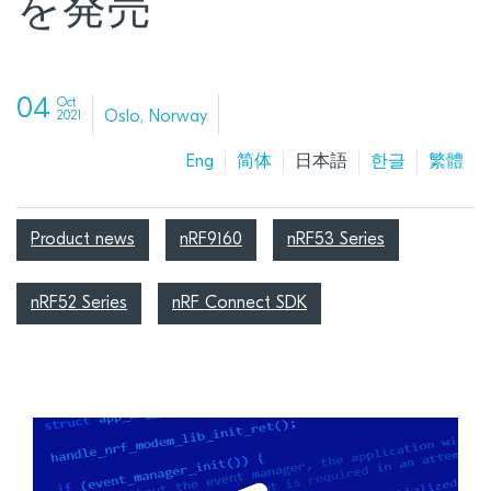
を発売
04
Oct
Oslo, Norway
2021
Eng
简体
日本語
한글
繁體
Product news
nRF9160
nRF53 Series
nRF52 Series
nRF Connect SDK