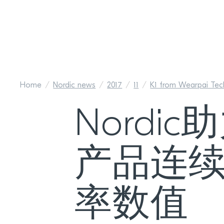
Home
Nordic news
2017
11
K1 from Wearpai Tec
Nord
产品连
率数值