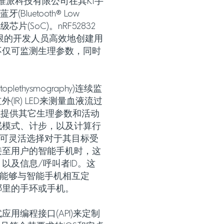
国内企业惟派科技有限公司在其K1手
luetooth® Low
32系统级芯片(SoC)。nRF52832
有限的开发人员高效地创建用
不仅可监测生理参数，同时
ethysmography)连续监
IR) LED来测量血液流过
以提供其它生理参数和活动
眠模式、计步，以及计算行
员可灵活选择对于其目标受
接至用户的智能手机时，这
以及信息/呼叫者ID。这
且能够与智能手机相互定
哪里的手环或手机。
用编程接口(API)来定制