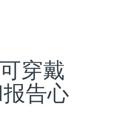
牙可穿戴
和报告心