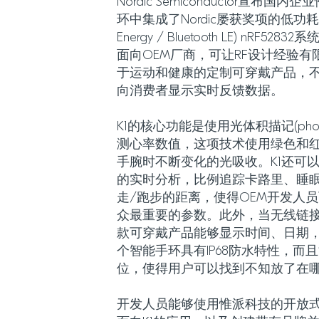
Nordic Semiconductor宣布
环中集成了Nordic屡获奖项的低功耗蓝牙(B
Energy / Bluetooth LE) nRF528
面向OEM厂商，可让RF设计经验
于运动和健康的定制可穿戴产品，
向消费者显示实时反馈数据。
K1的核心功能是使用光体积描记(photopl
测心率数值，这项技术使用绿色和红外(
手腕时不断变化的光吸收。K1还可
的实时分析，比例追踪卡路里、睡
走/跑步的距离，使得OEM开发人
众最重要的参数。此外，当无线链
款可穿戴产品能够显示时间、日期，
个智能手环具有IP68防水特性，而
位，使得用户可以找到不知放了在
开发人员能够使用惟派科技的开放式应