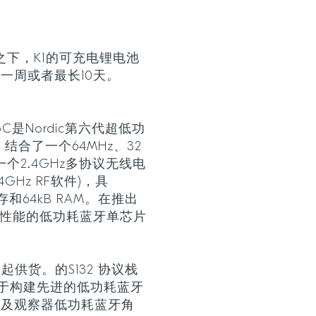
持之下，K1的可充电锂电池
一周或者最长10天。
 SoC是Nordic第六代超低功
结合了一个64MHz、32
器和一个2.4GHz多协议无线电
GHz RF软件)，具
闪存和64kB RAM。在推出
高性能的低功耗蓝牙单芯片
栈一起供货。的S132 协议栈
用于构建先进的低功耗蓝牙
以及观察器低功耗蓝牙角