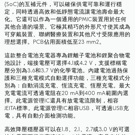
(SoC)的互補元件，可以確保供電可靠和運行穩
定，同時透過高效和低靜態電流讓電池壽命最大
化。它還可以作為一個通用的PMIC裝置用於任何
其他合適的場景。它極其精巧的外形尺寸使其成為
可穿戴裝置、聯網醫療裝置和其他尺寸受限應用的
理想選擇。PCB佔用面積低至23 mm2。
這款整合電池充電器專為鋰離子電池和鋰聚合物電
池設計，端接電壓可選擇4.1或4.2 V，支援標稱電
壓分別為3.6和3.7 V的化學電池。內建電池過熱保
護和三種充電模式自動選擇功能，三種充電模式分
別為：自動涓流充電、恆流充電、恆壓充電。最大
充電電流可透過電阻在20 mA到400 mA範圍內選
擇。此電源管理IC還具有放電電流限制，相容
JEITA標準。此電源管理IC相容USB，可透過USB充
電，具有自動介面檢測功能。
高效降壓穩壓器可以在1.8、2.1、2.7或3.0 V的可選