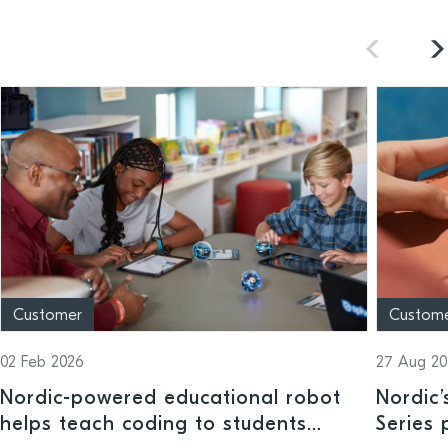
Customer
Custom
02 Feb 2026
27 Aug 20
Nordic-powered educational robot
Nordic
helps teach coding to students
Series 