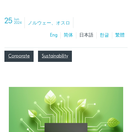
25
Jun
ノルウェー、オスロ
2024
Eng
简体
日本語
한글
繁體
Corporate
Sustainability