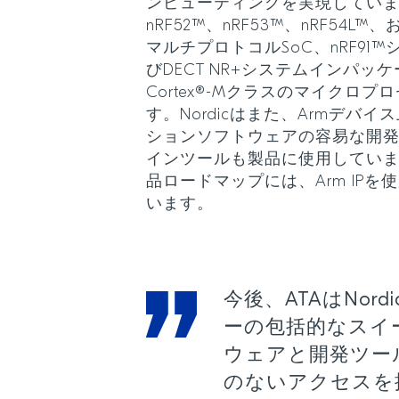
ンピューティングを実現しています。N
nRF52™、nRF53™、nRF54L™
マルチプロトコルSoC、nRF91™
びDECT NR+システムインパッケージ
Cortex®-Mクラスのマイクロ
す。Nordicはまた、Armデバ
ションソフトウェアの容易な開発に
インツールも製品に使用しています
品ロードマップには、Arm IP
います。
今後、ATAはNord
ーの包括的なスイ
ウェアと開発ツー
のないアクセスを