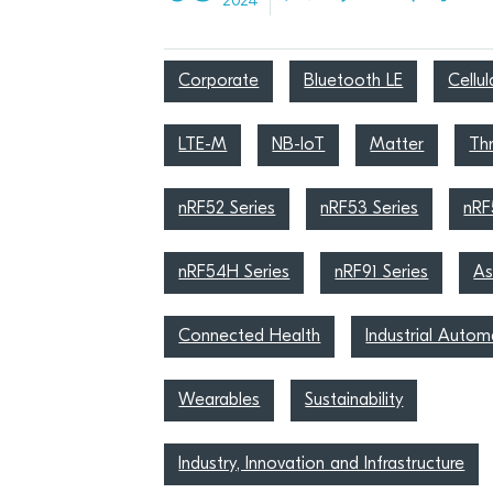
2024
Corporate
Bluetooth LE
Cellul
LTE-M
NB-IoT
Matter
Th
nRF52 Series
nRF53 Series
nRF
nRF54H Series
nRF91 Series
As
Connected Health
Industrial Autom
Wearables
Sustainability
Industry, Innovation and Infrastructure