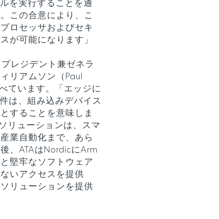
デルを実行することを通
す。この合意により、こ
のプロセッサおよびセキ
セスが可能になります」
イスプレジデント兼ゼネラ
リアムソン（Paul
うに述べています。「エッジに
要件は、組み込みデバイス
要とすることを意味しま
スのソリューションは、スマ
、産業自動化まで、あら
TAはNordicにArm
トと堅牢なソフトウェア
のないアクセスを提供
いソリューションを提供