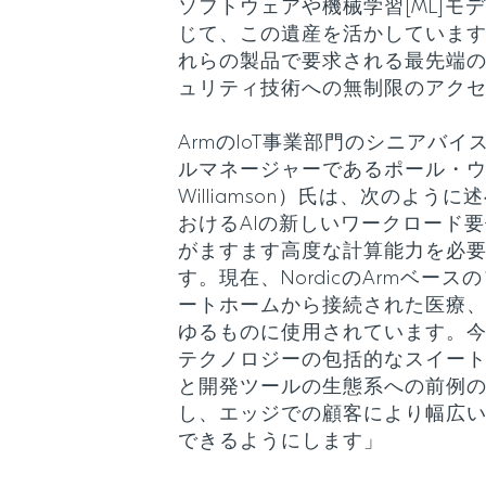
ソフトウェアや機械学習[ML]モ
じて、この遺産を活かしていま
れらの製品で要求される最先端
ュリティ技術への無制限のアク
ArmのIoT事業部門のシニアバ
ルマネージャーであるポール・ウィ
Williamson）氏は、次のよ
おけるAIの新しいワークロード
がますます高度な計算能力を必
す。現在、NordicのArmベー
ートホームから接続された医療
ゆるものに使用されています。今後、A
テクノロジーの包括的なスイー
と開発ツールの生態系への前例
し、エッジでの顧客により幅広
できるようにします」