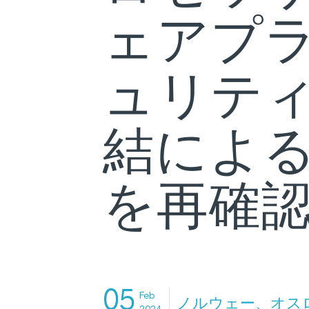
ェアプラ
ュリティ
結によ
を再確
05
Feb
ノルウェー、オス