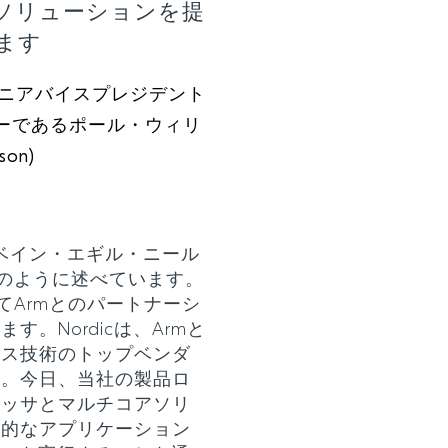
ソリューションを提
ます
のシニアバイスプレジデント
ーであるポール・ウィリ
son)
あるスベイン・エギル・ニール
n）は、次のように述べています。
てArmとのパートナーシ
。Nordicは、Armと
レス技術のトップベンダ
た。今日、当社の製品ロ
セッサとマルチコアソリ
進的なアプリケーション