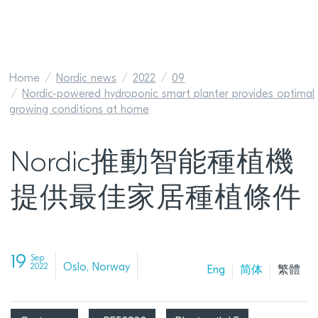
Home
Nordic news
2022
09
Nordic-powered hydroponic smart planter provides optimal
growing conditions at home
Nordic推動智能種植機
提供最佳家居種植條件
19
Sep
Oslo, Norway
2022
Eng
简体
繁體