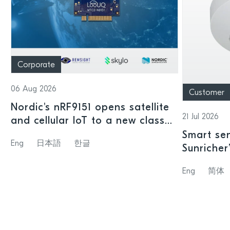
Corporate
06 Aug 2026
Customer
Nordic's nRF9151 opens satellite
21 Jul 2026
and cellular IoT to a new class
of connected devices
Smart sen
Eng
日本語
한글
Sunricher
sensor a
Eng
简体
SoC