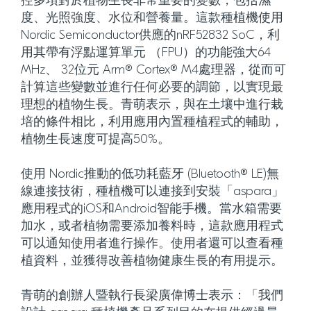
控多項對於植物生長非常重要的變數，包括濕
度、光照強度、水位和營養量。這款種植機使用
Nordic Semiconductor供應的nRF52832 SoC，利
用其帶有浮點運算單元 （FPU）的功能強大64
MHz、 32位元 Arm® Cortex® M4處理器，從而可
計算這些變數並進行任何必要的調節，以實現最
理想的植物生長。青萌表示，與在土壤中進行栽
培的條件相比，利用應用內置種植程式的輔助，
植物生長速度可提高50%。
使用 Nordic推動的低功耗藍牙 (Bluetooth® LE)無
線連接技術，種植機可以連接到安裝「aspara」
應用程式的iOS和Android智能手機。當水箱需要
加水，或者植物需要添加養料時，這款應用程式
可以通知使用者進行操作。使用者還可以查看種
植資料，並獲得改善植物健康生長的有用提示。
青萌的創辦人暨執行長梁廣偉博士表示：「我們