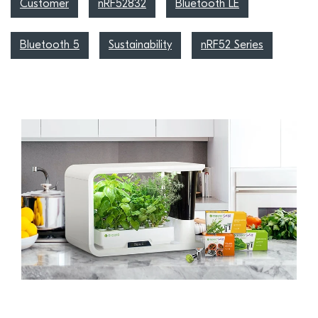
Customer
nRF52832
Bluetooth LE
Bluetooth 5
Sustainability
nRF52 Series