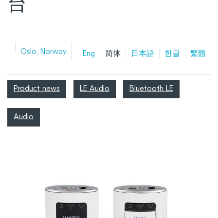
台
Oslo, Norway
Eng
简体
日本語
한글
繁體
Product news
LE Audio
Bluetooth LE
Audio