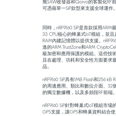
無SAW收發器和Qorvo的客製化RF前端
可憑藉單一SiP款型來支援全球運作
同時，nRF9160 SiP是首款採用ARM最
33 CPU核心的蜂巢式IoT模組，並且具有1
RAM內建記憶體以提供支援。nRF916
進的ARM TrustZone和ARM Cry
級加密和應用保護的模組。這些技
且在處理、功耗和安全性方面要求最
品。
nRF9160 SiP具有1MB Flash和2
的周邊應用、類比和數位介面、32個G
的獨立數據機，以及多頻段RF前端
nRF9160 SiP針對蜂巢式IoT模
GPS支援，讓GPS和蜂巢資料結合