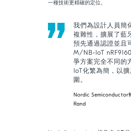
一種技術更精確的定位。
我們為設計人員簡
複雜性，擴展了藍
預先通過認證並且可
M/NB-IoT nRF9
爭方案完全不同的
IoT化繁為簡，以
圍。
Nordic Semiconduc
Rand