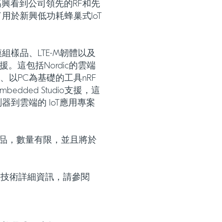
很高興看到公司領先的RF和先
用於新興低功耗蜂巢式IoT
P模組樣品、LTE-M韌體以及
。這包括Nordic的雲端
loud、以PC為基礎的工具nRF
 Embedded Studio支援，這
到雲端的 IoT應用專案
的樣品，數量有限，並且將於
的完整技術詳細資訊，請參閱