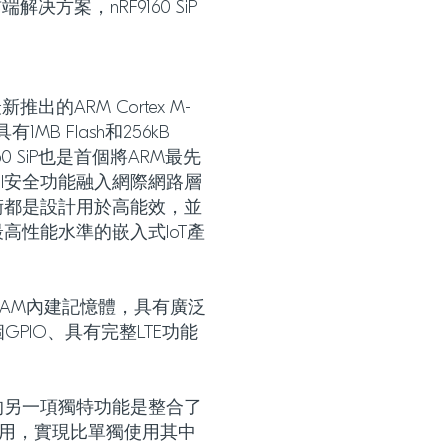
解决方案，nRF9160 SiP
。
新推出的ARM Cortex M-
MB Flash和256kB
0 SiP也是首個將ARM最先
ptoCell安全功能融入網際網路層
術都是設計用於高能效，並
高性能水準的嵌入式IoT產
56 kB RAM內建記憶體，具有廣泛
PIO、具有完整LTE功能
。
組市場的另一項獨特功能是整合了
使用，實現比單獨使用其中