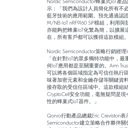
Nordic Semiconductor蜂巢式IoT
示：「我們為設計人員簡化所有不
藍牙技術的應用範圍。預先通過認證並
M/NB-IoT nRF9160 SiP模
亦能夠把蜂巢IoT化繁為簡，以擴
在，所有客戶都可以獲得這款模組
Nordic Semiconductor策略行銷經理
「在針對IoT的眾多獨特功能中，
何IoT應用都是至關重要的。Arm TrustZ
可以將各個區域指定為可信任執行
味著加密元素和金鑰存儲等關鍵資
接存取的受信任區域中。這款模組結合了nR
CryptoCell安全功能，毫無疑問
性的蜂巢式IoT器件。」
Qorvo行動產品總裁Eric Crevist
Semiconductor建立策略合作