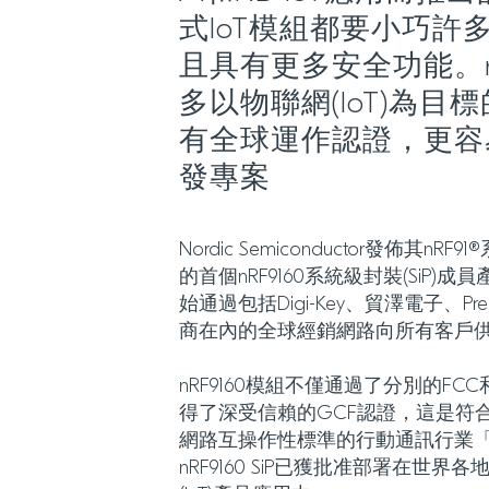
式IoT模組都要小巧許
且具有更多安全功能。nR
多以物聯網(IoT)為目
有全球運作認證，更容
發專案
Nordic Semiconductor發佈其nR
的首個nRF9160系統級封裝(SiP)
始通過包括Digi-Key、貿澤電子、Prem
商在內的全球經銷網路向所有客戶
nRF9160模組不僅通過了分別的FC
得了深受信賴的GCF認證，這是符合3
網路互操作性標準的行動通訊行業
nRF9160 SiP已獲批准部署在世