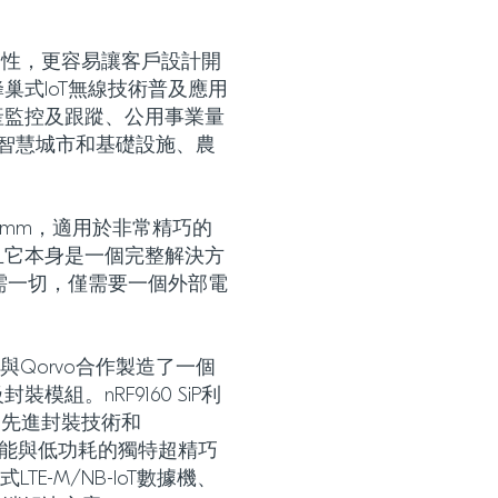
計易用性，更容易讓客戶設計開
巢式IoT無線技術普及應用
產監控及跟蹤、公用事業量
、智慧城市和基礎設施、農
16 x 1mm，適用於非常精巧的
且它本身是一個完整解決方
所需一切，僅需要一個外部電
c與Qorvo合作製造了一個
組。nRF9160 SiP利
端、先進封裝技術和
合高性能與低功耗的獨特超精巧
TE-M/NB-IoT數據機、