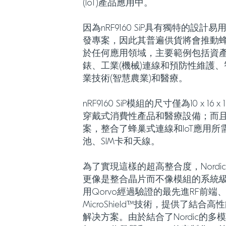
(IoT)產品應用中。
因為nRF9160 SiP具有獨特的設
發專案，因此其普遍供貨將會推動蜂
於任何應用領域，主要範例包括資
錶、工業(機械)連線和預防性維護
業技術(智慧農業)和醫療。
nRF9160 SiP模組的尺寸僅為10 x 
穿戴式消費性產品和醫療設備；而
案，整合了蜂巢式連線和IoT應用
池、SIM卡和天線。
為了實現這樣的超高整合度，Nordi
更像是整合晶片而不像模組的系統級封裝模
用Qorvo經過驗證的最先進RF前
MicroShield™技術，提供了結
解决方案。由於結合了Nordic的多模式L