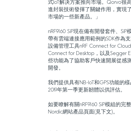
式IoT解决方案推向市場。Qorvo
進封裝技術發揮了關鍵作用，實現了
市場的一些新產品。」
nRF9160 SiP現在備有開發套件、Si
帶有雲端連接應用範例的SDK作為支援
設備管理工具nRF Connect for C
Connect for Desktop，以及Segger
些功能為了協助客戶快速開展從感測器
開發。
我們提供具有NB-IoT和GPS功能
2019年第一季更新韌體以供評估。
如要瞭解有關nRF9160 SiP模組
Nordic網站產品頁面(見下文)。