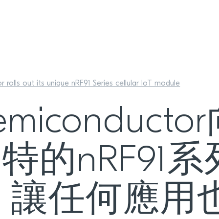
 rolls out its unique nRF91 Series cellular IoT module
 Semiconduc
特的nRF91
組，讓任何應用