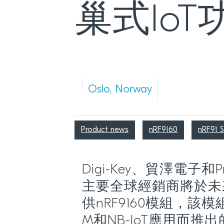
巢式IoT
Oslo, Norway
Product news
nRF9160
nRF91 S
Digi-Key、貿澤電子和Pre
主要全球經銷商將於未
供nRF9160模組，該模
M和NB-IoT應用而推