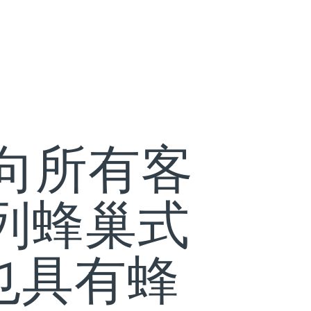
tor向所有客
系列蜂巢式
也具有蜂