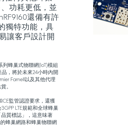
多、功耗更低，並
F9160還備有許
標的獨特功能，具
易讓客戶設計開
F91®系列蜂巢式物聯網(IoT)模組
成員產品，將於未來24小時內開
ier Farnell以及其他代理
供貨。
C和CE監管認證要求，還獲
GPP LTE規範和全球蜂巢
「品質標誌」，這意味著
界各地的蜂巢網路和蜂巢物聯網