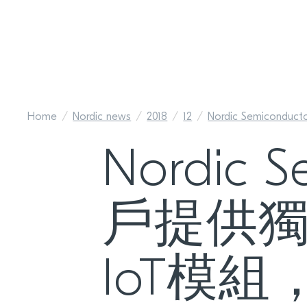
Home
Nordic news
2018
12
Nordic Semiconductor
Nordic
戶提供獨
IoT模