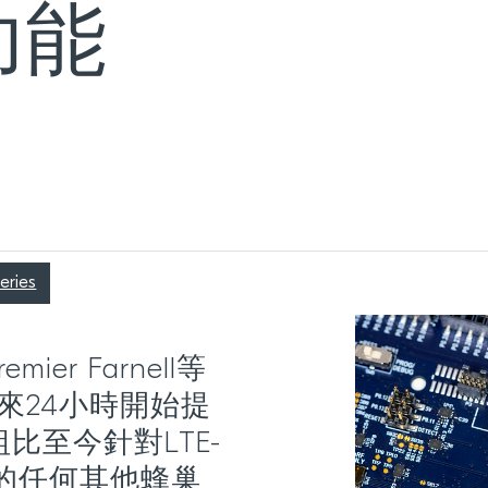
功能
eries
mier Farnell等
來24小時開始提
組比至今針對LTE-
出的任何其他蜂巢