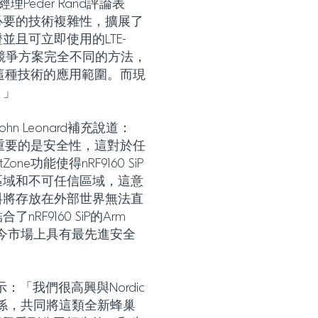
產品經理Peder Rand評論表
必要的技術複雜性，擴展了
且可立即使用的LTE-
組，利用與競爭方案完全不同的方法，
展這種技術的應用範圍。而現
。」
John Leonard補充說道：
最重要的是安全性，這對於任
one功能使得nRF9160 SiP
區域和不可任信區域，這意
料將存放在外部世界無法直
F9160 SiP的Arm
是現今市場上具有最先進安全
on表示：「我們很高興與Nordic
夥伴關係，共同將這類全新蜂巢