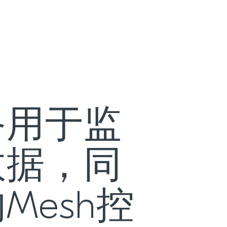
备用于监
数据，同
esh控