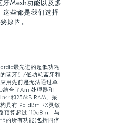
牙Mesh功能以及多
，这些都是我们选择
的重要原因。
是Nordic最先进的超低功耗
的蓝牙5 /低功耗蓝牙和
些应用先前是无法通过单
40结合了Arm处理器和
ash和256kB RAM。采
有-96-dBm RX灵敏
预算超过 110dBm。与
牙5的所有功能(包括四倍
)。