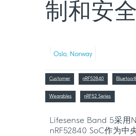
制和安
Oslo, Norway
Customer
nRF52840
Bluetoot
Wearables
nRF52 Series
Lifesense Band 5采用
nRF52840 SoC作