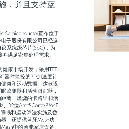
施，并且支持蓝
c Semiconductor宣布位于
心电子股份有限公司已经选
多协议系统级芯片(SoC)，为
供无线连接并满足密集处理需求。
专为公共健康市场开发，采用TFT
 SoC器件监控的3D加速度计
的健康和运动数据。这款设
睡眠监测器和活动跟踪器，
的距离、燃烧的卡路里和活
、32位Arm®Cortex®M4F
的睡眠和运动算法实施及数
器。还提供蓝牙Mesh功
Mesh中的智能家居设备。