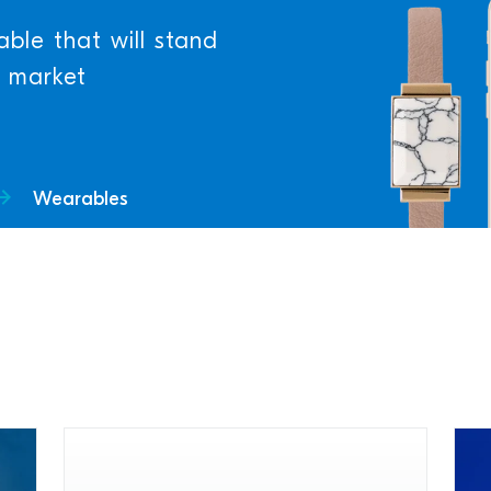
able that will stand
s market
Wearables