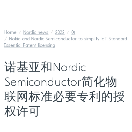
Home
Nordic news
2022
01
Nokia and Nordic Semiconductor to simplify IoT Standard
Essential Patent licensing
诺基亚和Nordic
Semiconductor简化物
联网标准必要专利的授
权许可